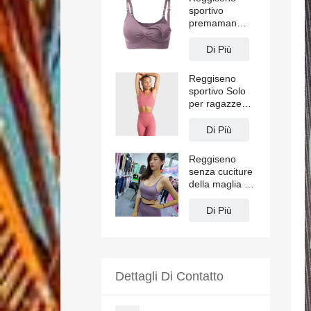
sportivo
premaman
colore della
pelle taglie forti
Di Più
Reggiseno
sportivo Solo
per ragazze
Pink Yoga
Di Più
Reggiseno
senza cuciture
della maglia di
yoga delle
donne
Di Più
Dettagli Di Contatto