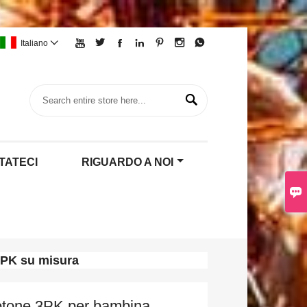







Italiano


TATECI
RIGUARDO A NOI


 3PK su misura
otone 3PK per bambina