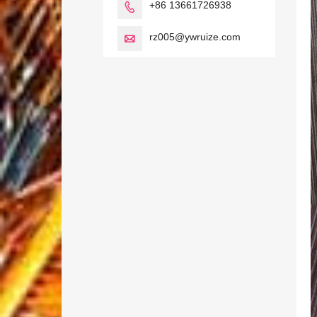
+86 13661726938

rz005@ywruize.com
