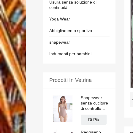
Usura senza soluzione di
continuità
Yoga Wear
Abbigliamento sportivo
shapewear
Indumenti per bambini
Prodotti In Vetrina
Shapewear
senza cuciture
di controllo
della pancia
senza
Di Più
dimensioni con
reggiseno
Reggiseno