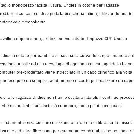
l taglio monopezzo facilita l'usura. Undies in cotone per ragazze
reditare il concetto di design della biancheria intima, utilizzando una te
onfortevole e traspirante
avallo a doppio strato, protezione multistrato. Ragazza 3PK Undies
ndies in cotone per bambine si basa sulla curva del corpo umano e sulle 
ecnologia tessile ad alta tecnologia di oggi unita ai vantaggi della bian
omputer pre-progettato viene intrecciato in un capo cilindrico alla volta, 
iene eseguito un semplice adattamento e cucito per realizzare un capo.
oiché le ragazze Undies non hanno cuciture laterali, il continuo processo
onferisce agli abiti un'elasticità superiore, molto più dei capi cuciti.
li indumenti senza cuciture utilizzano una varietà di fibre per la miscelaz
lastiche e di altre fibre sono perfettamente combinati, il che non solo rifl