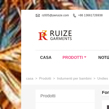

rz005@ywruize.com

+86 13661726938
CASA
PRODOTTI
NOTI
casa
>
Prodotti
>
Indumenti per bambini
>
Undies
For
Prodotti