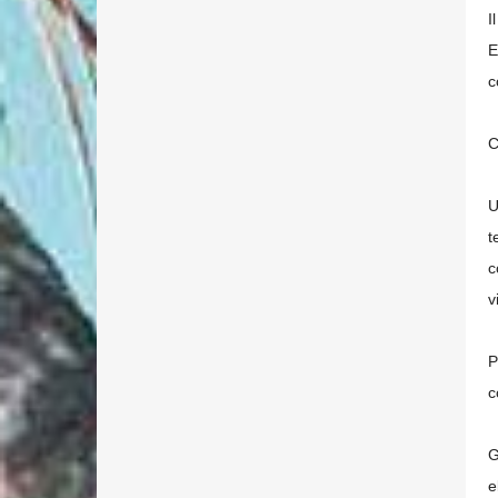
I
E
c
C
U
t
c
v
P
c
G
e