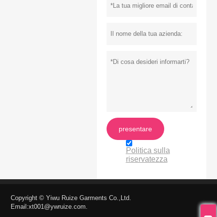
presentare
Politica sulla
riservatezza
Copyright © Yiwu Ruize Garments Co.,Ltd.
Email:xt001@ywruize.com.