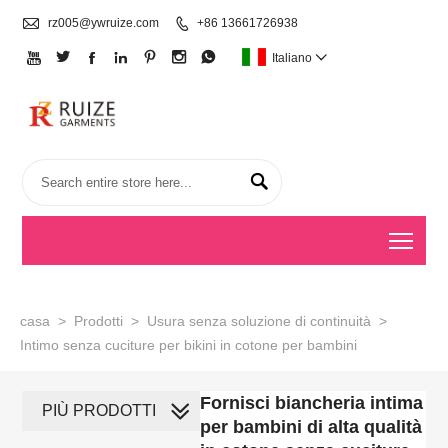

rz005@ywruize.com

+86 13661726938







Italiano


Togg
casa
>
Prodotti
>
Usura senza soluzione di continuità
>
Intimo senza cuciture per bikini in cotone per bambini
Fornisci biancheria intima
PIÙ PRODOTTI
per bambini di alta qualità